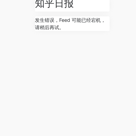
知乎日报
发生错误，Feed 可能已经宕机，
请稍后再试。