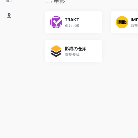
电影
TRAKT
IM
观影记录
影视
影猫の仓库
影视资源