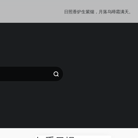
日照香炉生紫烟，月落乌啼霜满天。